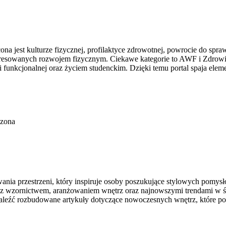
 jest kulturze fizycznej, profilaktyce zdrowotnej, powrocie do spraw
eresowanych rozwojem fizycznym. Ciekawe kategorie to AWF i Zdrowie
i funkcjonalnej oraz życiem studenckim. Dzięki temu portal spaja ele
czona
ania przestrzeni, który inspiruje osoby poszukujące stylowych pomy
mi z wzornictwem, aranżowaniem wnętrz oraz najnowszymi trendami w ś
znaleźć rozbudowane artykuły dotyczące nowoczesnych wnętrz, które 