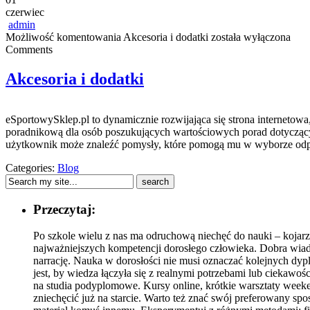
czerwiec
admin
Możliwość komentowania
Akcesoria i dodatki
została wyłączona
Comments
Akcesoria i dodatki
eSportowySklep.pl to dynamicznie rozwijająca się strona internetowa
poradnikową dla osób poszukujących wartościowych porad dotyczącyc
użytkownik może znaleźć pomysły, które pomogą mu w wyborze odpo
Categories:
Blog
Przeczytaj:
Po szkole wielu z nas ma odruchową niechęć do nauki – kojarzy
najważniejszych kompetencji dorosłego człowieka. Dobra wiado
narrację. Nauka w dorosłości nie musi oznaczać kolejnych dyp
jest, by wiedza łączyła się z realnymi potrzebami lub ciekaw
na studia podyplomowe. Kursy online, krótkie warsztaty weeken
zniechęcić już na starcie. Warto też znać swój preferowany spos