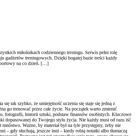
zystkich miłośnikach codziennego treningu. Serwis pełni rolę
u gadżetów treningowych. Dzięki bogatej bazie treści każdy
portowy na co dzień. […]
ię tak szybko, że umiejętność uczenia się staje się jedną z
żna go trenować przez całe życie. Na początek warto zmienić
fotografii, historii sztuki, podstaw finansów osobistych. Kluczowe
uki dopasowanej do Twojego stylu życia. Nie każdy musi od razu iść
t mnóstwo. Ważne, by materiał był na tyle przystępny, żeby nie
ni – gdy słuchają, jeszcze inni – kiedy robią notatki albo tłumaczą