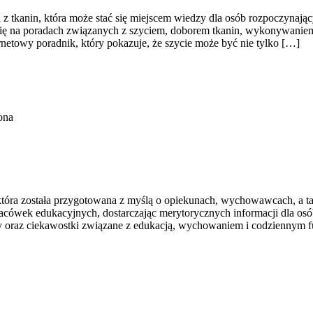
z tkanin, która może stać się miejscem wiedzy dla osób rozpoczynającyc
 się na poradach związanych z szyciem, doborem tkanin, wykonywanie
netowy poradnik, który pokazuje, że szycie może być nie tylko […]
ona
która została przygotowana z myślą o opiekunach, wychowawcach, a ta
acówek edukacyjnych, dostarczając merytorycznych informacji dla os
zy oraz ciekawostki związane z edukacją, wychowaniem i codziennym 