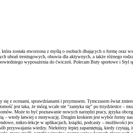
, która została stworzona z myślą o osobach dbających o formę oraz ws
h ubrań treningowych, obuwia dla aktywnych, a także różnego rodzaj
wiedniego wyposażenia do ćwiczeń. Polecam Buty sportowe i Styl s
 się z ocenami, sprawdzianami i przymusem. Tymczasem świat zmienia s
mość jest taka, że mózg wcale nie “zamyka się” po trzydziestce – mo
lomów. Może to być poznawanie nowych narzędzi pracy, języka obcego, 
ością – wtedy łatwiej o motywację. Drugim krokiem jest wybór formy na
dowe, mikro-lekcje w aplikacjach, książki, podcasty – możliwości jes
ób przyswajania wiedzy. Niektórzy lepiej zapamiętują, kiedy czytają, in